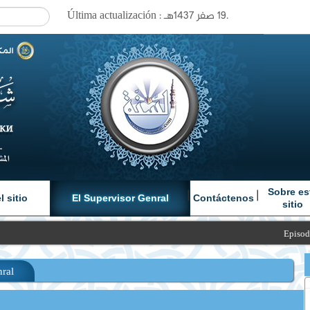
Última actualización : ١٩ صفر ١٤٣٧هـ.
|
|
|
Sobre es
 sitio
El Supervisor Genral
Contáctenos
sitio
Episodio 5: 
nral