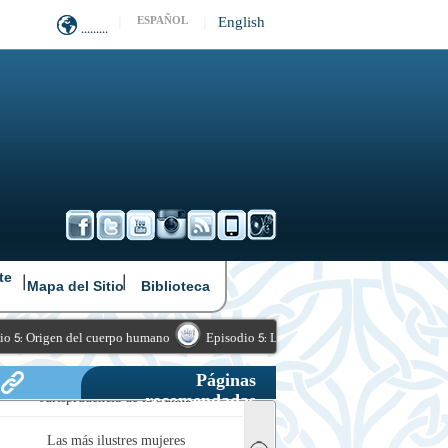
|
|
English
ESPAÑOL
.........
|
|
te
Mapa del Sitio
Biblioteca
Origen del cuerpo humano
Episodio 5: La Sunna en boca del Profeta (PB) (2 de
Páginas
recomendadas
Las más ilustres mujeres