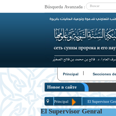
Búsqueda Avanzada :
|
Principal
Secciones del
Новое в сайте
Principal
El Supervisor Ge
El Supervisor Genral