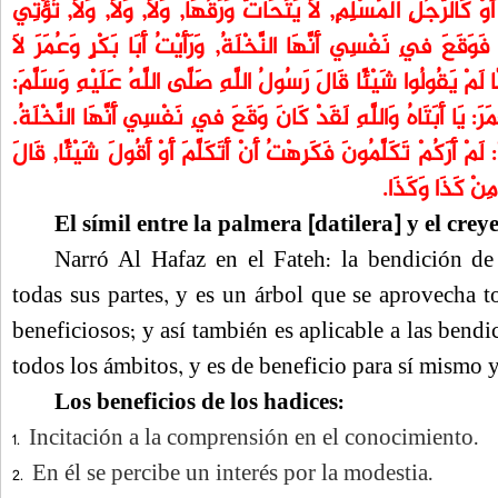
ْ كَالرَّجُلِ الْمُسْلِمِ, لَا يَتَحَاتُّ وَرَقُهَا, وَلَا, وَلَا, وَلَا, تُؤْتِي
َوَقَعَ فِي نَفْسِي أَنَّهَا النَّخْلَةُ, وَرَأَيْتُ أَبَا بَكْرٍ وَعُمَرَ لَا
لَمَّا لَمْ يَقُولُوا شَيْئًا قَالَ رَسُولُ اللَّهِ صَلَّى اللَّهُ عَلَيْهِ وَسَلَّمَ
ُمَرَ: يَا أَبَتَاهُ وَاللَّهِ لَقَدْ كَانَ وَقَعَ فِي نَفْسِي أَنَّهَا النَّخْلَةُ
َمْ أَرَكُمْ تَكَلَّمُونَ فَكَرِهْتُ أَنْ أَتَكَلَّمَ أَوْ أَقُولَ شَيْئًا, قَالَ
َ مِنْ كَذَا وَكَذَا
El símil entre la palmera [datilera] y el creye
Narró Al Hafaz en el Fateh: la bendición de
todas sus partes, y es un árbol que se aprovecha t
beneficiosos; y así también es aplicable a las ben
todos los ámbitos, y es de beneficio para sí mismo 
Los beneficios de los hadices:
Incitación a la comprensión en el conocimiento.
1.
En él se percibe un interés por la modestia.
2.