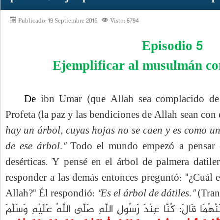
Publicado: 19 Septiembre 2015
Visto: 6794
Episodio 5
Ejemplificar al musulmán co
De
ibn Umar (que Allah sea complacido de 
Profeta (la paz y las bendiciones de Allah sean con 
hay un árbol, cuyas hojas no se caen y es como 
de ese árbol."
Todo el mundo empezó a pensar en
desérticas. Y pensé en el árbol de palmera datile
responder a las demás entonces preguntó: "¿Cuál 
Allah?" Él respondió:
"Es el árbol de dátiles."
(Tran
ُمَا قَالَ: كُنَّا عِنْدَ رَسُولِ اللَّهِ صَلَّى اللَّهُ عَلَيْهِ وَسَلَّمَ