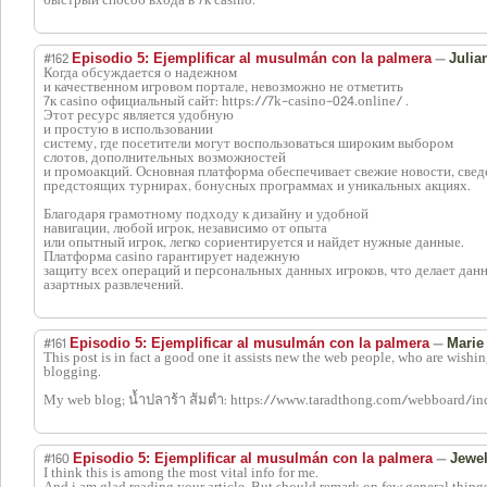
быстрый способ входа в 7к casino.
#162
—
Episodio 5: Ejemplificar al musulmán con la palmera
Julia
Когда обсуждается о надежном
и качественном игровом портале, невозможно не отметить
7к casino официальный сайт: https://7k-casino-024.online/ .
Этот ресурс является удобную
и простую в использовании
систему, где посетители могут воспользоваться широким выбором
слотов, дополнительных возможностей
и промоакций. Основная платформа обеспечивает свежие новости, свед
предстоящих турнирах, бонусных программах и уникальных акциях.
Благодаря грамотному подходу к дизайну и удобной
навигации, любой игрок, независимо от опыта
или опытный игрок, легко сориентируется и найдет нужные данные.
Платформа casino гарантирует надежную
защиту всех операций и персональных данных игроков, что делает дан
азартных развлечений.
#161
—
Episodio 5: Ejemplificar al musulmán con la palmera
Marie
This post is in fact a good one it assists new the web people, who are wishin
blogging.
My web blog; น้ำปลาร้า ส้มตำ: https://www.taradthong.com/webboard/in
#160
—
Episodio 5: Ejemplificar al musulmán con la palmera
Jewe
I think this is among the most vital info for me.