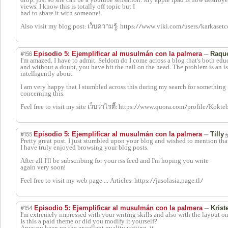
drop, just so she can be a youtube sensation. My apple ipad is now destroye
views. I know this is totally off topic but I
had to share it with someone!
Also visit my blog post: เว็บความรู้: https://www.viki.com/users/karkase
#156
—
Episodio 5: Ejemplificar al musulmán con la palmera
Raqu
I'm amazed, I have to admit. Seldom do I come across a blog that's both ed
and without a doubt, you have hit the nail on the head. The problem is an i
intelligently about.
I am very happy that I stumbled across this during my search for something
concerning this.
Feel free to visit my site เว็บวาไรตี้: https://www.quora.com/profile/Kokte
#155
—
Episodio 5: Ejemplificar al musulmán con la palmera
Tilly
Pretty great post. I just stumbled upon your blog and wished to mention tha
I have truly enjoyed browsing your blog posts.
After all I'll be subscribing for your rss feed and I'm hoping you write
again very soon!
Feel free to visit my web page ... Articles: https://jasolasia.page.tl/
#154
—
Episodio 5: Ejemplificar al musulmán con la palmera
Krist
I'm extremely impressed with your writing skills and also with the layout o
Is this a paid theme or did you modify it yourself?