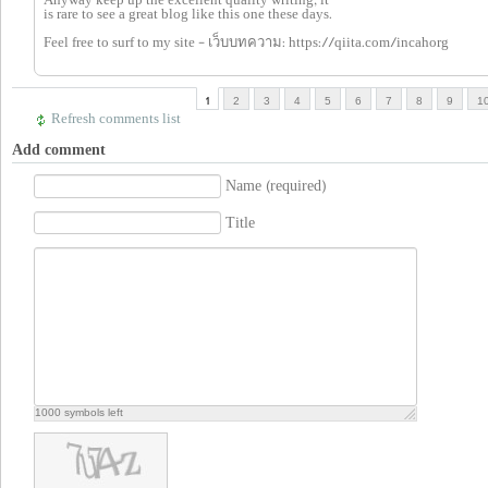
Anyway keep up the excellent quality writing, it
is rare to see a great blog like this one these days.
Feel free to surf to my site - เว็บบทความ: https://qiita.com/incahorg
1
2
3
4
5
6
7
8
9
1
Refresh comments list
Add comment
Name (required)
Title
1000
symbols left