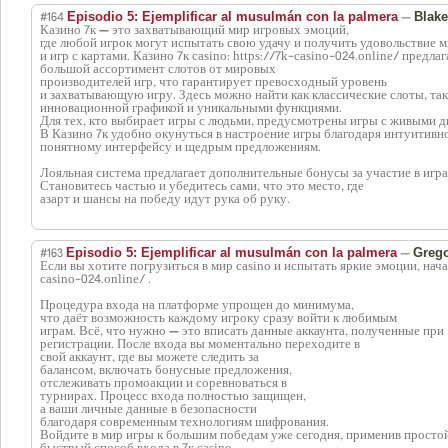
#164
—
Episodio 5: Ejemplificar al musulmán con la palmera
Blake
Казино 7к — это захватывающий мир игровых эмоций,
где любой игрок могут испытать свою удачу и получить удовольствие 
и игр с картами. Казино 7к casino: https://7k-casino-024.online/ предлаг
большой ассортимент слотов от мировых
производителей игр, что гарантирует превосходный уровень
и захватывающую игру. Здесь можно найти как классические слоты, так
инновационной графикой и уникальными функциями.
Для тех, кто выбирает игры с людьми, предусмотрены игры с живыми д
В Казино 7к удобно окунуться в настроение игры благодаря интуитивн
понятному интерфейсу и щедрым предложениям.
Лояльная система предлагает дополнительные бонусы за участие в игра
Становитесь частью и убедитесь сами, что это место, где
азарт и шансы на победу идут рука об руку.
#163
—
Episodio 5: Ejemplificar al musulmán con la palmera
Greg
Если вы хотите погрузиться в мир casino и испытать яркие эмоции, начал
casino-024.online/ .
Процедура входа на платформе упрощен до минимума,
что даёт возможность каждому игроку сразу войти к любимым
играм. Всё, что нужно — это вписать данные аккаунта, полученные при
регистрации. После входа вы моментально переходите в
свой аккаунт, где вы можете следить за
балансом, включать бонусные предложения,
отслеживать промоакции и соревноваться в
турнирах. Процесс входа полностью защищен,
а ваши личные данные в безопасности
благодаря современным технологиям шифрования.
Войдите в мир игры к большим победам уже сегодня, применив просто