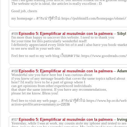
And i am glad reading your article. But should remark on few general things
The website style is ideal, the articles is really excellent : D.
Good job, cheers
my homepage :: สาระน่ารู้ทั่วไป: https://pubhtml5.com/homepage/obmei/
#159
—
Episodio 5: Ejemplificar al musulmán con la palmera
Sibyl
I'm more than happy to uncover this website. I need to to thank you
for your time for this particularly wonderful read!!
I definitely appreciated every little bit of it and i also have you book-mark
to see new stuff in your web site.
Feel free to surf to my web blog เว็บบทความ: https://www.goodreads.co
#158
—
Episodio 5: Ejemplificar al musulmán con la palmera
Ada
Wonderful site you have here but I was curious about
if you knew of any message boards that cover the same topics talked about
here? I'd really love to be a part of group where I
can get opinions from other experienced individuals
that share the same interest. If you have any recommendations,
please let me know. Bless you!
Feel free to visit my web page ... สาระน่ารู้ทั่วไป: https://www.bp.or.th/w
action=profile;area=summary;u=22036
#157
—
Episodio 5: Ejemplificar al musulmán con la palmera
Irvin
Yesterday, while I was at work, my cousin stole my iphone and tested to see i