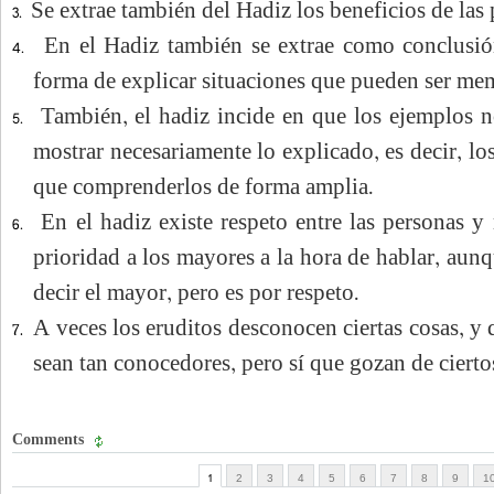
Se extrae también del Hadiz los beneficios de las
3.
En el Hadiz también se extrae como conclusi
4.
forma de explicar situaciones que pueden ser mem
También, el hadiz incide en que los ejemplos 
5.
mostrar necesariamente lo explicado, es decir, l
que comprenderlos de forma amplia.
En el hadiz existe respeto entre las personas 
6.
prioridad a los mayores a la hora de hablar, aun
decir el mayor, pero es por respeto.
A veces los eruditos desconocen ciertas cosas, y 
7.
sean tan conocedores, pero sí que gozan de ciertos
Comments
1
2
3
4
5
6
7
8
9
1