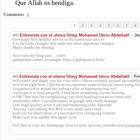
Que Allah os bendiga.
Comments
1
2
3
4
5
6
7
8
#90
—
Entrevista con el ulema Sheyj Mohamed Umru Abdellatif
Jo
Greetings! Very helpful advice in this particular article!
It is the little changes that make the most important changes.
Many thanks for sharing!
Also visit my blog post ... order
gabapentin online overnight: https://gabapentin.best/
#89
—
Entrevista con el ulema Sheyj Mohamed Umru Abdellatif
Fr
hello there and thank you for your info – I have certainly picked up someth
new from right here. I did however expertise some technical issues using this
I experienced to reload the website a lot of times previous to I
could get it to load properly. I had been wondering if your hosting
is OK? Not that I'm complaining, but slow loading instances times will
sometimes affect your placement in google and could damage
your high quality score if ads and marketing with Adwords.
Anyway I am adding this RSS to my email and could
look out for much more of your respective intriguing content.
Make sure you update this again soon.
Feel free to visit my homepage: how to write an essay introduction paragrap