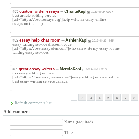
#83
—
custom order essays
CharitaKapl
2022-11-24 00:37
best article writing service
[url="https://bestsessays.org"]help write an essay online
essays on the help
#82
—
essay help chat room
AshlenKapl
2022-11-22 14:55
essay writing service discount code
[url="https://bestessaysden.com"]who can write my essay for me
writing essay services
#81
—
great essay writers
MerolaKapl
2022-11-21 07:15
top essay editing service
[url="https://bestessayreviews.net"]essay editing service online
best essay writing service canada
1
2
3
4
5
6
7
8
Refresh comments list
Add comment
Name (required)
Title