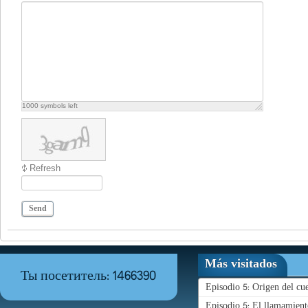
1000
symbols left
Refresh
Send
Más visitados
Ты посетитель: 1466390
Episodio 5: Origen del c
Episodio 5: El llamamient