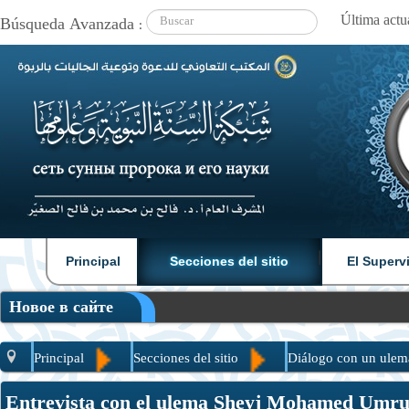
Búsqueda Avanzada :
|
|
Principal
Secciones del sitio
El Superv
Новое в сайте
Principal
Secciones del sitio
Diálogo con un ulem
Entrevista con el ulema Sheyj Mohamed Umru Abdellatif
Entrevista con el ulema Sheyj Mohamed Umru 