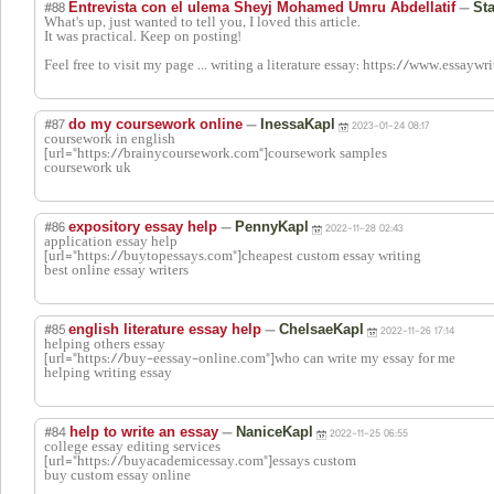
#88
—
Entrevista con el ulema Sheyj Mohamed Umru Abdellatif
Sta
What's up, just wanted to tell you, I loved this article.
It was practical. Keep on posting!
Feel free to visit my page ... writing a literature essay: https://www.essaywri
#87
—
do my coursework online
InessaKapl
2023-01-24 08:17
coursework in english
[url="https://brainycoursework.com"]coursework samples
coursework uk
#86
—
expository essay help
PennyKapl
2022-11-28 02:43
application essay help
[url="https://buytopessays.com"]cheapest custom essay writing
best online essay writers
#85
—
english literature essay help
ChelsaeKapl
2022-11-26 17:14
helping others essay
[url="https://buy-eessay-online.com"]who can write my essay for me
helping writing essay
#84
—
help to write an essay
NaniceKapl
2022-11-25 06:55
college essay editing services
[url="https://buyacademicessay.com"]essays custom
buy custom essay online